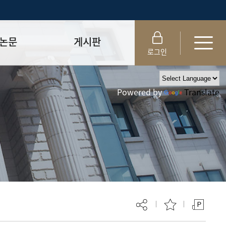
논문
게시판
로그인
제출 절차/자격
공지사항
Powered by
Translate
 및 템플릿
자료실
FAQ
_
취업·모집 관련 공지
제안심사
특강·프로그램 관련 공지
교육 이수 안내
대학원생권리장전
위원회 규정
대학원 총학생회
 지침서
외국인 유학생 비자(VISA)
문검색