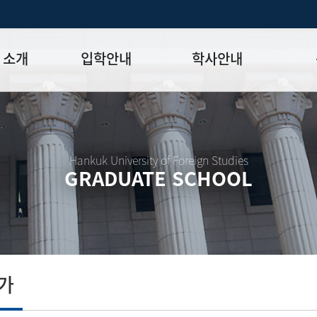
 소개
입학안내
학사안내
모집일정
학사일정표
학위논문
모집요강
강의시간표
논문작성법
원장
입시 공지사항
수업
양식함
Hankuk University of Foreign Studies
GRADUATE SCHOOL
락처
학부-대학원 연계과정
학적
논문지도
학위논문
석·박사 통합 학위과정
장학
연구윤리
박사후 연구과정
외국어시험
연구윤리
종합시험
연구윤리
제 규정
졸업생논
논문게재 연구비 지원
가