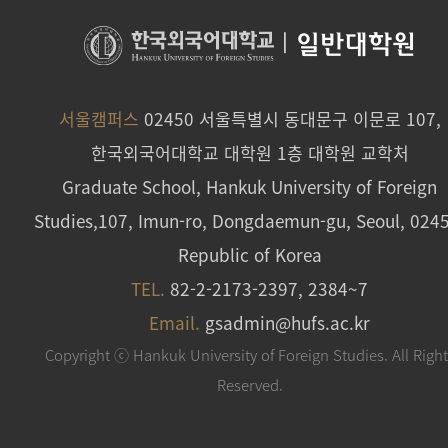
|
일반대학원
서울캠퍼스
02450 서울특별시 동대문구 이문로 107,
한국외국어대학교 대학원 1층 대학원 교학처
Graduate School, Hankuk University of Foreign
Studies,107, Imun-ro, Dongdaemun-gu, Seoul, 024
Republic of Korea
TEL.
82-2-2173-2397, 2384~7
Email.
gsadmin@hufs.ac.kr
Copyright ⓒ Hankuk University of Foreign Studies. All Righ
Reserved.