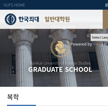
HUFS HOME
일반대학원
Powered by
Tr
Hankuk University of Foreign Studies
GRADUATE SCHOOL
복학