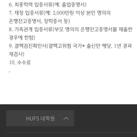
6.
최종학력 입증서류
(
예
:
졸업증명서
)
7.
재정 입증서류
(
예
: 2,000만원
이상 본인 명의의
은행잔고증명서
,
장학증서 등
)
8.
가족관계 입증서류
(
부모 명의의 은행잔고증명서를 제출한
경우에 한함
)
9.
결핵검진확인서
(
결핵고위험 국가
*
출신만 해당
, 1
년 경과
재검사
)
10.
수수료
.
HUFS 대학원