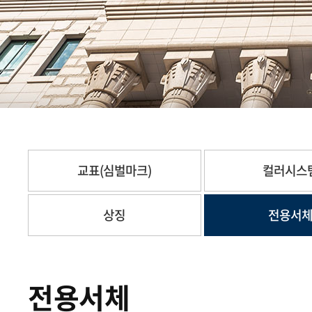
교표(심벌마크)
컬러시스
상징
전용서
전용서체