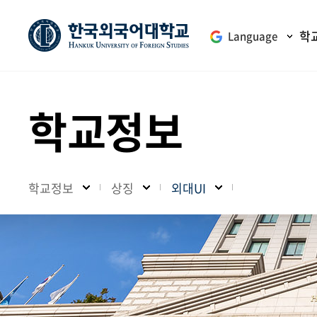
학
Language
학교정보
학교정보
상징
외대UI