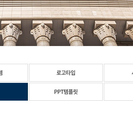
템
로고타입
체
PPT템플릿