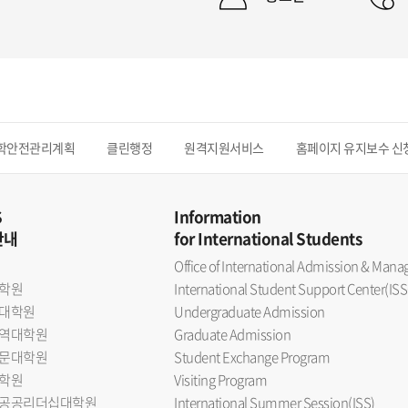
학안전관리계획
클린행정
원격지원서비스
홈페이지 유지보수 신
S
Information
안내
for International Students
Office of International Admission & Ma
학원
International Student Support Center(ISS
대학원
Undergraduate Admission
역대학원
Graduate Admission
문대학원
Student Exchange Program
학원
Visiting Program
공공리더십대학원
International Summer Session(ISS)