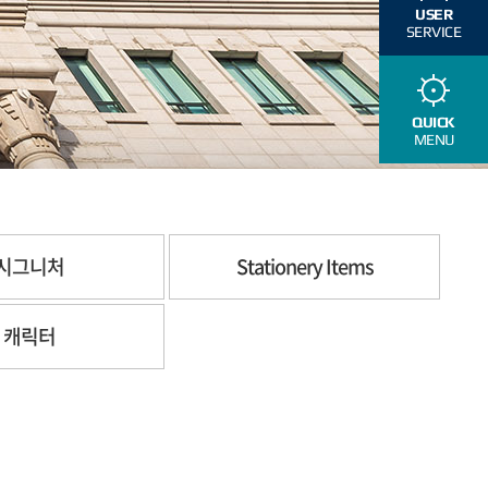
USER
SERVICE
QUICK
MENU
시그니처
Stationery Items
캐릭터