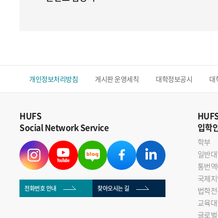
개인정보처리방침
게시판 운영세칙
대학정보공시
대
HUFS
HUF
Social Network Service
입학
학부
일반대
통번역
국제지
전화번호 안내
찾아오시는 길
법학전
교육대
글로벌