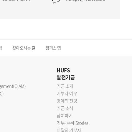
청
찾아오시는 길
캠퍼스 맵
HUFS
발전기금
nagement(OIAM)
기금 소개
C)
기부자 예우
명예의 전당
기금 소식
참여하기
기부·수혜 Stories
이달의 기부자