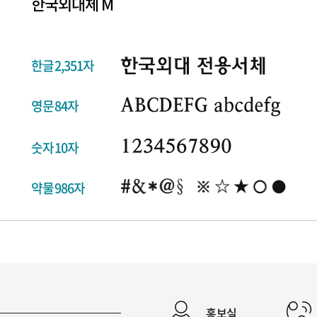
한국외대체 M
한글2,351자
영문84자
숫자10자
약물986자
홍보실