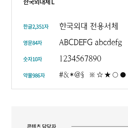
한국외대체 L
한글2,351자
영문84자
숫자10자
약물986자
콘텐츠 담당자