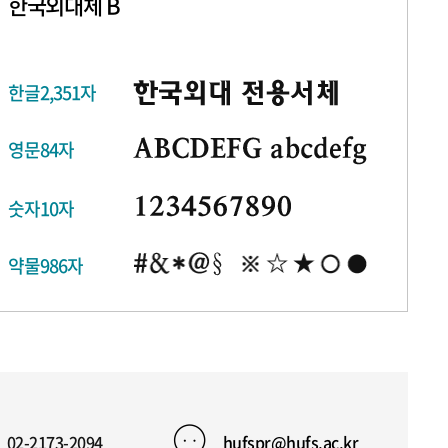
한국외대체 B
한글2,351자
영문84자
숫자10자
약물986자
02-2173-2094
hufspr@hufs.ac.kr