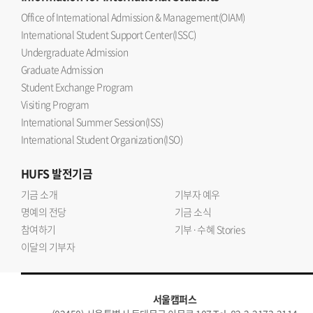
Office of International Admission & Management(OIAM)
International Student Support Center(ISSC)
Undergraduate Admission
Graduate Admission
Student Exchange Program
Visiting Program
International Summer Session(ISS)
International Student Organization(ISO)
HUFS
발전기금
기금 소개
기부자 예우
명예의 전당
기금 소식
참여하기
기부·수혜 Stories
이달의 기부자
서울캠퍼스