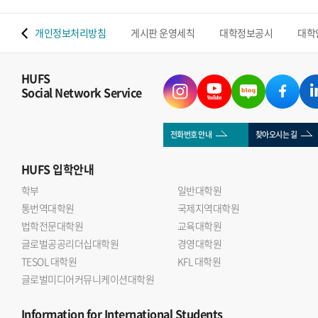
 맵
개인정보처리방침
게시판 운영세칙
대학정보공시
대학
HUFS
Social Network Service
전화번호 안내
찾아오시는 길
HUFS
입학안내
학부
일반대학원
통번역대학원
국제지역대학원
법학전문대학원
교육대학원
글로벌공공리더십대학원
경영대학원
TESOL 대학원
KFL 대학원
글로벌미디어커뮤니케이션대학원
Information
for International Students