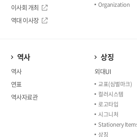
Organization
이사회 개최
역대 이사장
역사
상징
역사
외대UI
연표
교표(심벌마크)
컬러시스템
역사자료관
로고타입
시그니처
Stationery Item
상징