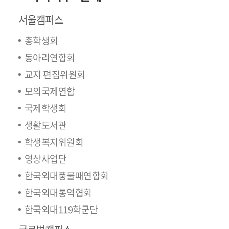
서울캠퍼스
총학생회
동아리연합회
교지 편집위원회
모의국제연합
국제학생회
생활도서관
학생복지위원회
영상사업단
한국외대풍물패연합회
한국외대통역협회
한국외대119학군단