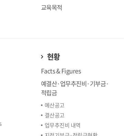
교육목적
현황
Facts & Figures
예결산·업무추진비·기부금·
적립금
예산공고
결산공고
s
업무추진비 내역
지정기부금·적립금현황