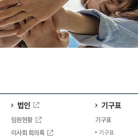
법인
기구표
임원현황
기구표
이사회 회의록
기구표