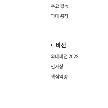
주요 활동
역대 총장
비전
외대비전 2028
인재상
핵심역량