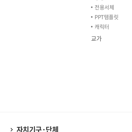
전용서체
PPT템플릿
캐릭터
교가
자치기구·단체