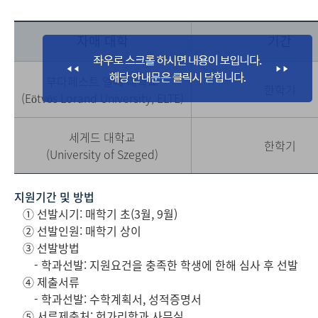
자매 대학
기간
부다페스트 엘떼 대학교
한학기
(Eötvös Lorand University, ELTE)
세게드 대학교
한학기
(University of Szeged)
지원기간 및 방법
① 선발시기: 매학기 초(3월, 9월)
② 선발인원: 매학기 상이
③ 선발방법
- 학과선발: 지원요건을 충족한 학생에 한해 심사 후 선발
④ 제출서류
- 학과선발: 수학계획서, 성적증명서
⑤ 서류제출처: 헝가리학과 사무실