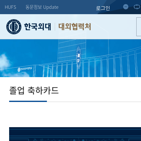
HUFS
동문정보 Update
로그인
대외협력처
졸업 축하카드