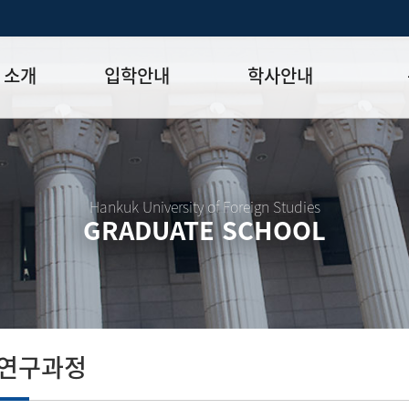
 소개
입학안내
학사안내
모집일정
학사일정표
학위논문
모집요강
강의시간표
논문작성법
원장
입시 공지사항
수업
양식함
Hankuk University of Foreign Studies
GRADUATE SCHOOL
락처
학부-대학원 연계과정
학적
논문지도
학위논문
석·박사 통합 학위과정
장학
연구윤리
박사후 연구과정
외국어시험
연구윤리
종합시험
연구윤리
제 규정
졸업생논
논문게재 연구비 지원
 연구과정