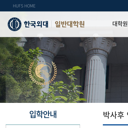
HUFS HOME
대학원
일반대학원
원장인사
연혁
역대 대학원 
주임교수 연
학과 소개
업무안내
오시는 길
자체 평가
입학안내
박사후