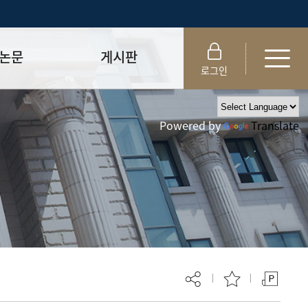
논문
게시판
로그인
제출 절차/자격
공지사항
Powered by
Translate
 및 템플릿
자료실
FAQ
_
취업·모집 관련 공지
제안심사
특강·프로그램 관련 공지
교육 이수 안내
대학원생권리장전
위원회 규정
대학원 총학생회
 지침서
외국인 유학생 비자(VISA)
문검색