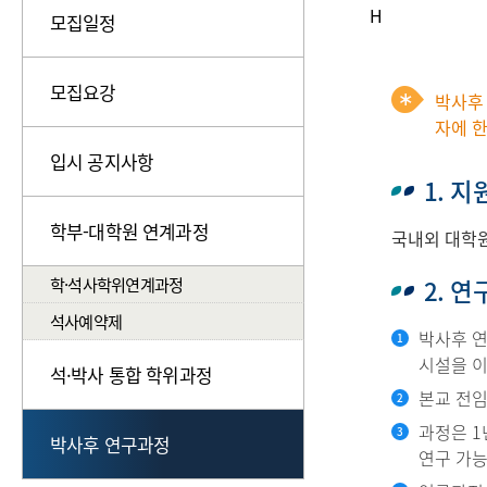
H
모집일정
모집요강
박사후
자에 
입시 공지사항
1. 
학부-대학원 연계과정
국내외 대학원
학·석사학위연계과정
2. 
석사예약제
박사후 연
시설을 이
석·박사 통합 학위과정
본교 전임
과정은 1
박사후 연구과정
연구 가능