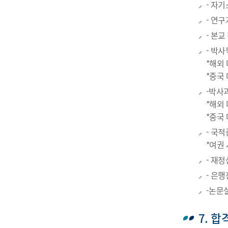
- 자기
- 연구
- 본
- 박
*해외
*중국
-박사
*해외
*중국
- 국
*여권
- 재
- 은
-논문
7. 