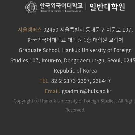
|
일반대학원
서울캠퍼스
02450 서울특별시 동대문구 이문로 107,
한국외국어대학교 대학원 1층 대학원 교학처
Graduate School, Hankuk University of Foreign
Studies,107, Imun-ro, Dongdaemun-gu, Seoul, 024
Republic of Korea
TEL.
82-2-2173-2397, 2384~7
Email.
gsadmin@hufs.ac.kr
Copyright ⓒ Hankuk University of Foreign Studies. All Righ
Reserved.