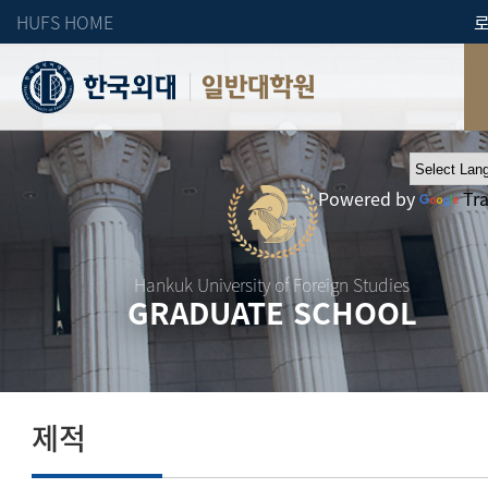
HUFS HOME
일반대학원
Powered by
Tr
Hankuk University of Foreign Studies
GRADUATE SCHOOL
제적