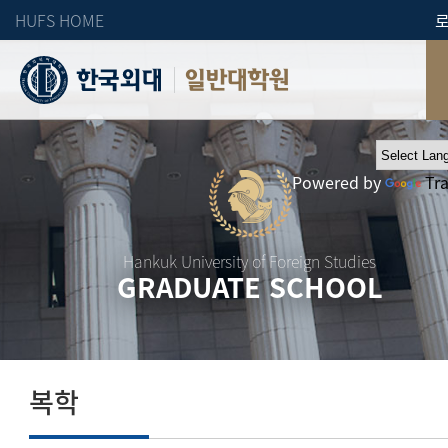
HUFS HOME
일반대학원
Powered by
Tr
Hankuk University of Foreign Studies
GRADUATE SCHOOL
복학