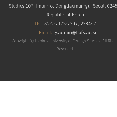
Studies,107, Imun-ro, Dongdaemun-gu, Seoul, 024
Republic of Korea
TEL.
82-2-2173-2397, 2384~7
Email.
gsadmin@hufs.ac.kr
Copyright ⓒ Hankuk University of Foreign Studies. All Righ
Reserved.