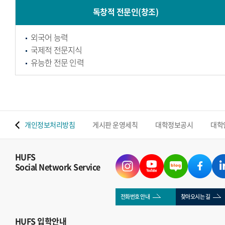
독창적 전문인(창조)
외국어 능력
국제적 전문지식
유능한 전문 인력
 맵
개인정보처리방침
게시판 운영세칙
대학정보공시
대학
HUFS
Social Network Service
전화번호 안내
찾아오시는 길
HUFS
입학안내