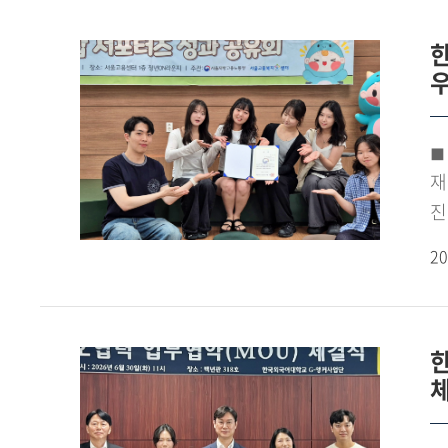
2
준
개
관
베
◼ 
가
재
유
진
업
진
20
한
수
이
신
준
이
온
사
진
확
전
제
펼