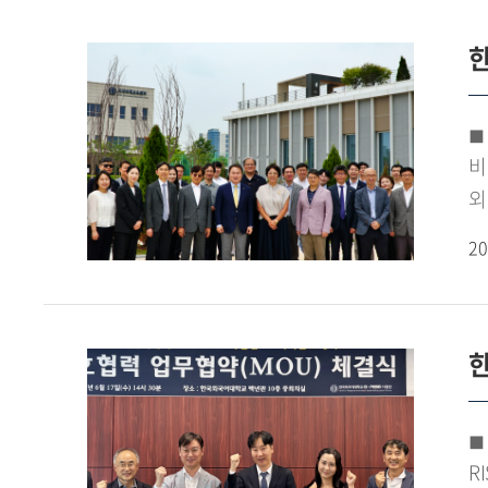
지
지
역
한
반
창
보
반
연
◼ 송
산
나
비
입
외
추
송
20
협
참
혁
실
A
협
협
한
송
확
한
◼ AI
1
R