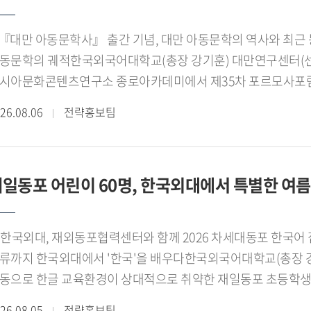
『대만 아동문학사』 출간 기념, 대만 아동문학의 역사와 최근 
동문학의 궤적한국외국어대학교(총장 강기훈) 대만연구센터(센터장 임
시아문화콘텐츠연구소 종로아카데미에서 제35차 포르모사포럼
대만 아동문학사』의 출판을 기념하는 자리로, 권애영 번역가
26.08.06
전략홍보팀
 주제로 강연을 진행한다.[사진. 제35차 포르모사포럼 포스터
했던 대만의 아동문학을 본격적으로 소개하면서, 대만 사회와 
정을 살펴보는 기회가 될 전망이다. 특히 『대만 아동문학사』의
일동포 어린이 60명, 한국외대에서 특별한 여
아시아 아동문학의 새로운 가능성을 모색하는 자리가 될 것으
판한 『대만 아동문학사』는 대만 아동문학의 형성과 발전을 장르
판 문화가 복합적으로 작용하는 문화사적 관점에서 조망한 책이
외대, 재외동포협력센터와 함께 2026 차세대동포 한국어 집중캠프 개최◼ 한국어 수업부터 문화 체험, 또래
기, 민주화 이후까지 대만 사회의 역사적 변화가 아동문학에 
국'을 배우다한국외국어대학교(총장 강기훈)는 재외동포청 산하 재외동포협력센터와
동문학을 대만 사회의 역사와 정체성, 문화적 변동을 읽어내는 중요한 
동으로 한글 교육환경이 상대적으로 취약한 재일동포 초등학생을 
스트식민주의 담론을 중심으로 대만 아동문학의 전개 과정을 해
2026 차세대동포 한국어 집중캠프'를 개최한다.[사진. 재일동포
화적 주체성과 정체성이 아동문학을 통해 구현되어 온 방식을 
26.08.05
전략홍보팀