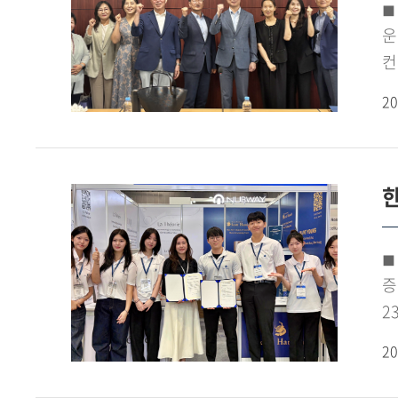
(
◼ 
운
컨
개
20
용
마
이
한
운
언
의
◼
다
증
방
2
간
활
20
지
뷰
기
박