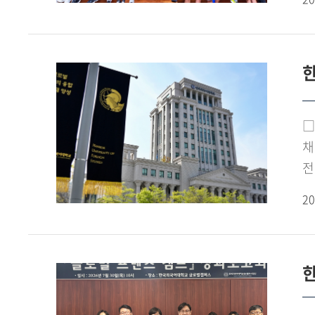
지
포
참
문
한
중
'
탐
□
탐
채
활
전
K
(
서
20
G
한
▲
언
한
송도
기