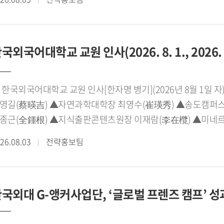
난해에 이어 2년 연속 운영되는 이번 캠프에는 일본 전역에 거주
럼은 시야의 확장은 물론, 동아시아 아동문학 비교에도 중요한 
가한다. 참가 학생들은 수준별 한국어 교육과 다양한 역사 문화
화와 정체성을 자연스럽게 이해하는 시간을 갖는다.이번 캠프는
국외국어대학교 교원 인사(2026. 8. 1., 2026. 9
심으로 다양한 체험 프로그램을 함께 운영한다. 모의법정 체험, 
꿈꾸는 HUFS 키자니아', 한국외대 외국인 유학생들이 직접 모
험' 등 한국외대만의 특색을 살린 프로그램이 마련됐다.이와 함께
 한국외국어대학교 교원 인사[한자명 병기](2026년 8월 1
방, 인근 초등학생들과 함께하는 미니 운동회, 떡박물관과 뮤지
영길(蔡暎吉) ▲자연과학대학장 최영수(崔瑛秀) ▲송도캠퍼스
동을 통해 참가 학생들은 한국의 언어와 문화를 자연스럽게 체
종근(全鍾根) ▲지식출판콘텐츠원장 이재람(李在欖) ▲미네르
FL학부 안정민 교수는 "학생들이 한국어와 한국 문화를 배우는
李丞壹) ▲미네르바대학 교양교육연구센터장(서울, 글로벌) 한성
로를 이해하고 우정을 쌓는 뜻깊은 시간이 되길 바란다"고 
26.08.03
전략홍보팀
lobal Hall 학사장 송예림(宋藝林)) ▲세계민속박물관장 김
국이 재일동포 학생들에게 친근하고 따뜻한 고향처럼 느껴지길 
일본연구소장 이창민(李昌玟) ▲철학문화연구소장 김원명(金
어연구소장 고태진(高兌鎭) ▲외국인자유전공학부 준비위원장 박진
국외대 G-앵커사업단, ‘글로벌 프렌즈 캠프’ 
캠퍼스운영본부 부본부장 겸 글로벌바이오 비즈니스융합학부 준비위원장 고동우(高東佑) ▲미네르바대학
초교육센터장(서울, 글로벌) 이기원(李氣遠) ▲동유럽발칸연