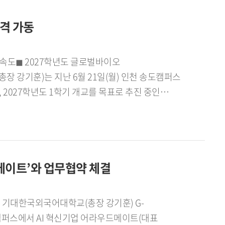
할 수 있도록 창업지원센터 운영기관으로서 가교
 지역 산업의 AI 전환을 지원한다. 특히 제조,
외대 G-앵커사업단장은 "이번 협약은 지역
격 가동
I 기반 연구개발과 기술 자문을 추진할 예정이다.또한
미가 크다"며 "앞으로도 기업의 현장 수요를
usetts General Hospital) 등 글로벌
으로 확대해 대학의 우수한 교육 연구 역량을 지역
 산업과 연계한 기술사업화 및 혁신 모델 창출에도
축해 나가겠다"고 밝혔다.
이글팀, 뉴런팀, 퍼핏팀 등 5개 학생 창업팀이
강기훈)는 지난 6월 21일(월) 인천 송도캠퍼스
발 등 다양한 분야의 창업 아이디어를 바탕으로 사업화를
027학년도 1학기 개교를 목표로 추진 중인
기회를 확보하게 된다.입주 학생들은 "지역 기업과
사진 1. 한국외대 송도캠퍼스 현장 점검을 마친
쟁력 있는 스타트업으로 성장하고, 지역사회와 함께
송도캠퍼스 개교와 관련된 주요 부서의 팀장 및
이윤석 G-앵커사업단장은 "다우디지털스퀘어
개교 준비 현황을 공유하고 향후 추진 일정과 부서별
요한 출발점"이라며 "학생 창업팀과 연구진이 자유롭게
다.회의에 앞서 참석자들은 현재 조성 중인
여하는 AI 혁신 거점을 만들어 가겠다"고 말했다.
드메이트’와 업무협약 체결
 향후 교육, 연구 공간으로 활용될 주요 시설을
캠퍼스에서 개최 된 '송도캠퍼스 개교준비위원회']
과하고 교육부 최종인가를 받아, 2027학년도
단계적으로 교육, 연구, 국제교류 기능을 갖춘 복합
벌캠퍼스에서 AI 혁신기업 어라우드메이트(대표