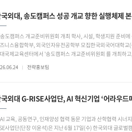
역이 함께 성장하는 대표적인 지 산 학 협력 모델로 자리매김
원하는 비공간거점 R D 플랫폼을 구축하고, PoC 연구를 수행하며
할을 충실히 수행하며 적극 협력하겠다"고 말했다.이윤석 한국
국외대, 송도캠퍼스 성공 개교 향한 실행체제 본
도체, 보건복지 분야 기업들의 기술적 애로사항 해결을 위한 A
업기업과 대학이 지속 가능한 협력 기반을 마련했다는 점에서 의
건복지 분야 AI 혁신을 위해 미국 하버드 의과대학 산하 MGH(Massach
영한 공동 연구와 기술 협력, 전문인력 양성 프로그램을 지속적
구기관과 협력하여 최신 AI 기술 연구와 실증을 추진하고, 지역
도캠퍼스 개교준비위원회 개최 학사, 시설, 학생지원 준비에 속도◼ 2027학년도 글로벌바이오
업의 성장과 혁신으로 연결하는 지 산 학 얼라이언스 모델을 구
설 계획이다.이번 AI육성센터에는 원더팀, 에이인베스트팀, 이글
즈니스융합학부, 외국인자유전공학부 모집한국외국어대학교(총장 
주한다. 각 팀은 AI, 데이터 분석, 디지털 서비스, 플랫폼 개
대국제교육센터에서 '송도캠퍼스 개교준비위원회 를 개최하고, 2
진하며, ㈜다우기술이 조성한 혁신 공간에서 실증과 시장 검증 
도캠퍼스의 개교 준비 현황과 주요 추진 과제를 종합 점검했다.[
26.06.24
전략홍보팀
력하며 실제 산업 현장의 문제를 해결하는 경험을 바탕으로 경
석자들]이번 회의는 총장과 부총장들을 비롯한 처장단은 물론, 
신적인 기술과 서비스를 만들어 나가겠다"고 포부를 밝혔다.
무진까지 함께 참석한 연석회의 형태로 진행됐다. 참석자들은 
I육성센터 입주는 지역 산업의 AI 혁신 생태계를 조성하는 중
력 사항을 논의하며 성공적인 개교를 위한 실행 체제를 가동했
력하고 성장할 수 있는 환경을 조성해 지역사회와 산업 발전에 기
국외대 G-RISE사업단, AI 혁신기업 ‘어라우
도캠퍼스를 둘러보며 외대국제교육센터를 비롯한 1 2단계 시설과
인하고 캠퍼스 운영 계획을 공유했다.[사진 2. 한국외대 송도
국외대 송도캠퍼스는 교육부 대학설립 개편심사위원회 심의를 통
 교육, 공동연구, 인재양성 협력 동문 기업과 산학협력 시너지 기대한국외국어대학교(총장 강기훈) G-
학기 개교를 목표로 조성되고 있다. 약 4만3,595㎡의 교지에 
ISE사업단(단장 이윤석)은 지난 6월 17일(수) 한국외대 글로