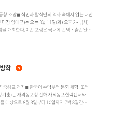
동향 조망◼ 식민과 탈식민의 역사 속에서 읽는 대만
대근)는 오는 8월 11일(화) 오후 2시, (사)
을 개최한다.이번 포럼은 국내에 번역‧출간된
를 초청하여 「대만 아동문학의 변천과 최근 동향」
]포럼은 그동안 국내에서 상대적으로 주목받지
문화, 역사 속에서 아동문학이 형성되고 발전해 온
 번역 출간을 계기로 관련 성과를 공유하고,
름방학
로 보인다.올해 초 아시아문화콘텐츠연구소가
사의 차원에서 나아가 사회, 역사, 정치, 교육,
다.이 책은 일본 식민통치 시기부터 국민당 정부
어떠한 영향을 미쳤는지 체계적으로 분석하면서,
창으로 간주한다. 특히 대만의식 과
대상으로 8월 3일부터 10일까지 7박 8일간
석하며, 오랜 식민 경험 속에서 형성된 대만의
 어린이 60명, 한국외대에서 특별한 여름방학]
보여준다.한국어 번역본의 출간을 기념한 이번