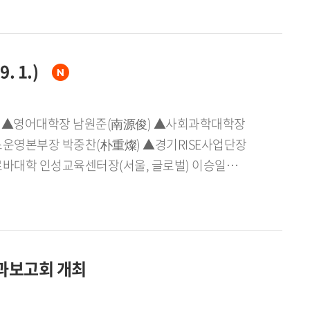
하는 재일동포 초등학교 4~6학년 학생 60명이
계기를 제공할 것으로 전망된다.
 체험 프로그램을 통해 한국어 실력을 키우고 한국
 학생들의 한국어 수준을 고려한 맞춤형 수업을
. 1.)
K-팝 댄스, 카페 운영 등 다양한 직업을 경험하는
국어와 문화를 소개하는 '세계로 떠나는 언어 문화
 '한국어로 채우는 태극기' 수업, 잠실 롯데월드
일 자)▲영어대학장 남원준(南源俊) ▲사회과학대학장
엄김치간 견학, 뮤지컬 〈알사탕〉 관람 등 다양한
운영본부장 박중찬(朴重燦) ▲경기RISE사업단장
험하게 된다.이번 캠프 총괄 책임자인 한국외대
바대학 인성교육센터장(서울, 글로벌) 이승일
 데 그치지 않고 또래 친구들과 한국어로 소통하며
민(韓誠旻) ▲국제학사GlobeeDorm학사장 겸
말했다.재외동포협력센터 곽삼주 교류협력국장은
원명(金元明) ▲경기RISE사업부단장 전병환(全炳煥)
바란다 고 밝혔다.
元明) ▲외국문학연구소장 홍재웅(洪在雄) ▲
경(朴眞慶)(2026년 9월 1일 자)▲
성과보고회 개최
구소장 김상헌(金相憲) ▲중남미연구소장 임소라