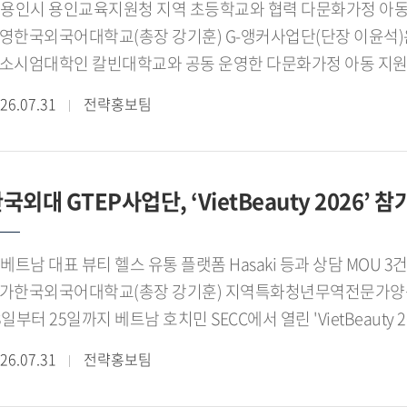
林소라)
용인시 용인교육지원청 지역 초등학교와 협력 다문화가정 아동들에 언어교육, 심리지원 프로그램
영한국외국어대학교(총장 강기훈) G-앵커사업단(단장 이윤석)은
소시엄대학인 칼빈대학교와 공동 운영한 다문화가정 아동 지원 
최했다.[사진. 한국외대 G-앵커사업단, '글로벌 프렌즈 캠프'
26.07.31
전략홍보팀
인교육지원청, 지역 초등학교, 대학이 함께 추진한 캠프 운영 
련됐다.행사에는 홍성원 용인시 미래도시기획국장, 송은혜 용인
윤석 한국외대 G-앵커사업단장, 조한숙 칼빈대학교 단장 등 관
국외대 GTEP사업단, ‘VietBeauty 2026’
영에 기여한 한국외대와 칼빈대학교에 감사장을 전달했다.'글로벌
어 멘토링과 칼빈대학교의 전문 심리상담 프로그램(4회)을 연계
사소통과 교우관계 적응에서 긍정적인 변화를 보였으며, 에버
 베트남 대표 뷰티 헬스 유통 플랫폼 Hasaki 등과 상담 MOU 3건
양한 체험활동도 함께 진행됐다.성과보고회에서는 캠프 운영 성
가한국외국어대학교(총장 강기훈) 지역특화청년무역전문가양성사업
안도 논의됐다. 참석자들은 언어교육과 심리지원을 연계한 프
3일부터 25일까지 베트남 호치민 SECC에서 열린 'VietBeaut
 협력 체계를 지속적으로 확대해 나갈 필요성에 공감했다.한국
동을 지원하고, 바이어 발굴과 전자상거래 기반 확대 등 실질적인 
26.07.31
전략홍보팀
역사회와의 협력을 바탕으로 다문화가정 아동의 언어 정서 지원
티 화장품 전문 B2B 전시회로, 세계 각국의 화장품 기업과 
반한 민-관-학 협력 교육 모델을 발굴해 나갈 계획이다.
유빈(태국어 22), 김나래(중국어통번역 22), 백서연(스페인어 