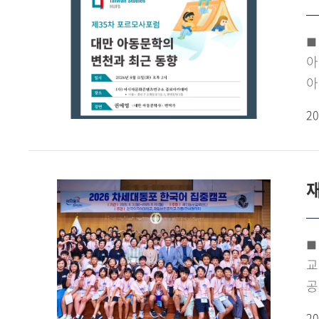
◼
아
아
『
20
을
못
과
재
동
출
출
◼ 한국
시
교류까지 한국외대에서 '한
아
공
포
'
문
20