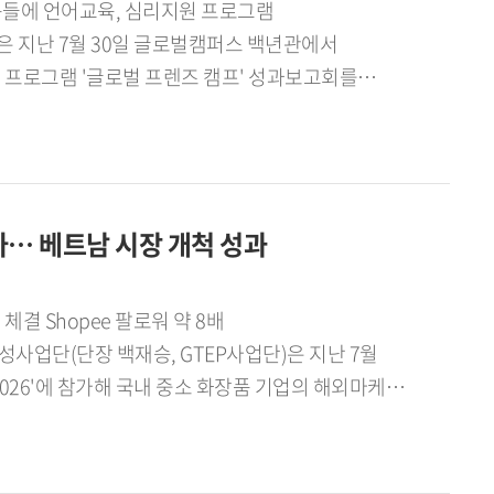
 지난 7월 30일 글로벌캠퍼스 백년관에서
프로그램 '글로벌 프렌즈 캠프' 성과보고회를
 성과보고회 개최]이번 성과보고회는 용인시,
결과를 공유하고 향후 협력 방안을 논의하기 위해
교육지원청 장학사, 임화섭 왕산초등학교 교장,
계자들이 참석했다. 이날 임화섭 교장은 프로그램
 참가… 베트남 시장 개척 성과
 프렌즈 캠프'는 한국외대 원어민 강사의 1:1
해 운영됐다. 참여 아동의 80% 이상이 한국어
랜드 체험학습과 국립중앙박물관 문화탐방 등
 체결 Shopee 팔로워 약 8배
과와 함께 향후 지역 다문화가정 아동 지원 확대
단(단장 백재승, GTEP사업단)은 지난 7월
로그램 운영 경험을 공유하고, 지역사회와 교육기관
y 2026'에 참가해 국내 중소 화장품 기업의 해외마케팅
외대 G-앵커사업단은 앞으로도 지자체와 교육기관,
성과를 거뒀다. VietBeauty는 베트남을 대표하는
 프로그램을 지속 확대하고, 지역사회 수요에
바이어가 참가하는 국제 전시회다.이번 전시회에는
23), 김현웅(국제금융학 21), 윤준상(영어통번역학