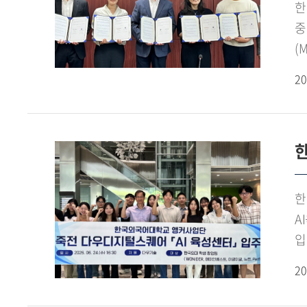
이
한
활
청
중
베
기
(
진
청
체
동
20
평
전
V
2
기
전
홍
조
점
'
한
앵
앤
방
한
창
A
추
입
경
추
20
프
산
협
입