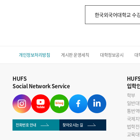
한국외국어대학교 수강
개인정보처리방침
게시판 운영세칙
대학정보공시
대
HUFS
HUF
Social Network Service
입학
학부
일반대
통번역
국제지
전화번호 안내
찾아오시는 길
법학전
교육대