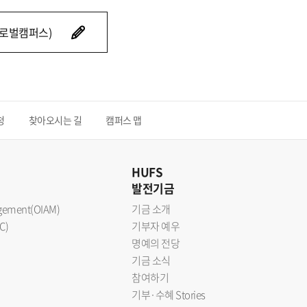
로벌캠퍼스)
청
찾아오시는 길
캠퍼스 맵
HUFS
발전기금
nagement(OIAM)
기금 소개
C)
기부자 예우
명예의 전당
기금 소식
참여하기
기부·수혜 Stories