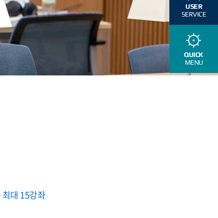
USER
SERVICE
QUICK
MENU
→
최대 15강좌