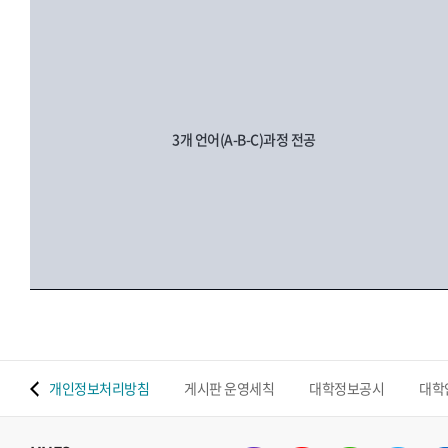
3개 언어(A-B-C)과정 전공
 맵
개인정보처리방침
게시판 운영세칙
대학정보공시
대학