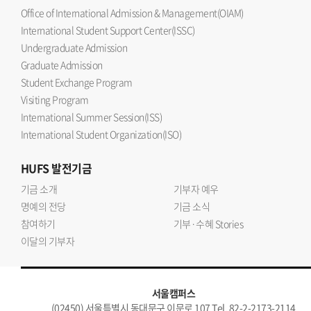
Office of International Admission & Management(OIAM)
International Student Support Center(ISSC)
Undergraduate Admission
Graduate Admission
Student Exchange Program
Visiting Program
International Summer Session(ISS)
International Student Organization(ISO)
HUFS
발전기금
기금 소개
기부자 예우
명예의 전당
기금 소식
참여하기
기부·수혜 Stories
이달의 기부자
서울캠퍼스
(02450) 서울특별시 동대문구 이문로 107 Tel. 82-2-2173-2114