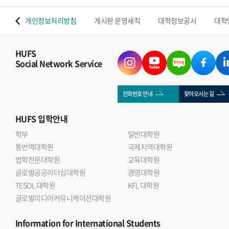
 맵
개인정보처리방침
게시판 운영세칙
대학정보공시
대학
HUFS
Social Network Service
전화번호 안내
찾아오시는 길
HUFS
입학안내
학부
일반대학원
통번역대학원
국제지역대학원
법학전문대학원
교육대학원
글로벌공공리더십대학원
경영대학원
TESOL 대학원
KFL 대학원
글로벌미디어커뮤니케이션대학원
Information
for International Students