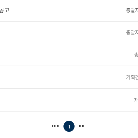
 공고
총괄지
총괄지
기획건
1