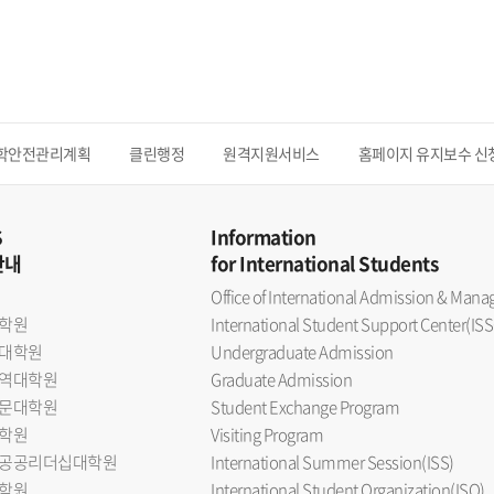
학안전관리계획
클린행정
원격지원서비스
홈페이지 유지보수 신
S
Information
안내
for International Students
Office of International Admission & Ma
학원
International Student Support Center(ISS
대학원
Undergraduate Admission
역대학원
Graduate Admission
문대학원
Student Exchange Program
학원
Visiting Program
공공리더십대학원
International Summer Session(ISS)
학원
International Student Organization(ISO)