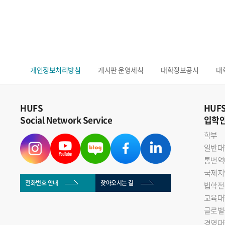
개인정보처리방침
게시판 운영세칙
대학정보공시
대
HUFS
HUF
Social Network Service
입학
학부
일반대
통번역
국제지
전화번호 안내
찾아오시는 길
법학전
교육대
글로벌
경영대