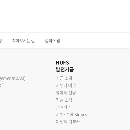
청
찾아오시는 길
캠퍼스 맵
HUFS
발전기금
nagement(OIAM)
기금 소개
C)
기부자 예우
명예의 전당
기금 소식
참여하기
기부·수혜 Stories
이달의 기부자