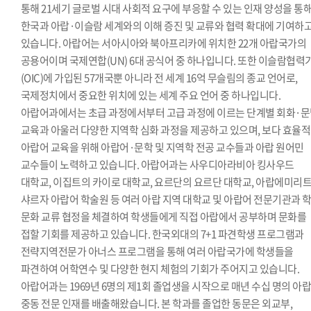
통해 21세기 글로벌 시대 사회적 요구에 부응할 수 있는 인재 양성을 통
한국과 아랍·이슬람 세계와의 이해 증진 및 교류와 협력 확대에 기여하
있습니다. 아랍어는 서아시아와 북아프리카에 위치한 22개 아랍국가의
공용어이며 국제연합(UN) 6대 공식어 중 하나입니다. 또한 이슬람협력
(OIC)에 가입된 57개국뿐 아니라 전 세계 16억 무슬림의 종교 언어로,
국제정치에서 중요한 위치에 있는 세계 주요 언어 중 하나입니다.
아랍어과에서는 초급 과정에서부터 고급 과정에 이르는 단계별 회화·
교육과 아울러 다양한 지역학 심화 과정을 제공하고 있으며, 보다 효율
아랍어 교육을 위해 아랍어·문학 및 지역학 전공 교수들과 아랍 원어민
교수들이 노력하고 있습니다. 아랍어과는 사우디아라비아 킹사우드
대학교, 이집트의 카이로 대학교, 요르단의 요르단 대학교, 아랍에미리
샤르자 아랍어 학술원 등 여러 아랍 지역 대학교 및 아랍어 전문기관과 
문화 교류 협정을 체결하여 학생들에게 직접 아랍에서 공부하며 문화를
접할 기회를 제공하고 있습니다. 한국외대의 7+1 파견학생 프로그램과
전략지역전문가 아너스 프로그램을 통해 여러 아랍국가에 학생들을
파견하여 어학연수 및 다양한 현지 체험의 기회가 주어지고 있습니다.
아랍어과는 1969년 6명의 제1회 졸업생을 시작으로 매년 수십 명의 아랍
중동 전문 인재를 배출해왔습니다. 본 학과를 졸업한 동문은 외교부,