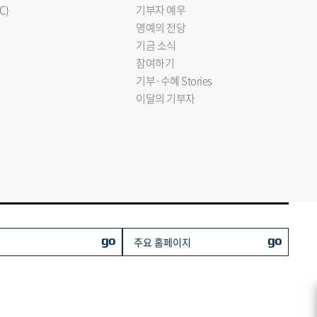
C)
기부자 예우
명예의 전당
기금 소식
참여하기
기부·수혜 Stories
이달의 기부자
go
go
주요 홈페이지