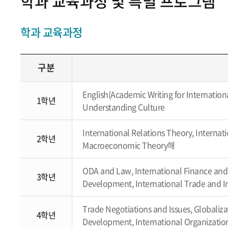
학과 교육과정 및 특별 프로그램
학과 교육과정
구분
English(Academic Writing for Internation
1학년
Understanding Culture
International Relations Theory, Internat
2학년
Macroeconomic Theory해
ODA and Law, International Finance and 
3학년
Development, International Trade and I
Trade Negotiations and Issues, Globaliz
4학년
Development, International Organizati