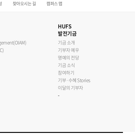
청
찾아오시는 길
캠퍼스 맵
HUFS
발전기금
nagement(OIAM)
기금 소개
C)
기부자 예우
명예의 전당
기금 소식
참여하기
기부·수혜 Stories
이달의 기부자
-