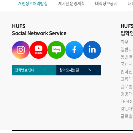
개인정보처리방침
게시판 운영세칙
대학정보공시
대
HUFS
HUF
Social Network Service
입학
학부
일반대
통번역
국제지
전화번호 안내
찾아오시는 길
법학전
교육대
글로벌
경영대
TESO
KFL 
글로벌