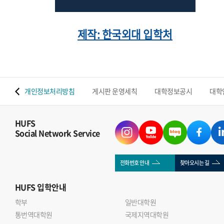
제작: 한국외대 입학처
 맵
개인정보처리방침
게시판 운영세칙
대학정보공시
대학
HUFS
Social Network Service
전화번호 안내
찾아오시는 길
HUFS
입학안내
학부
일반대학원
통번역대학원
국제지역대학원